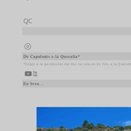
De Capafonts a la Queralta*
*Degut a la perillositat del lloc la ruta no és fins a la Quer
En breu...