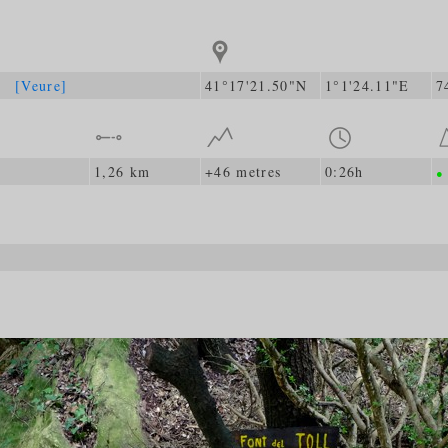
sta
[Veure]
41°17'21.50"N
1°1'24.11"E
7
1,26 km
+46 metres
0:26h
●