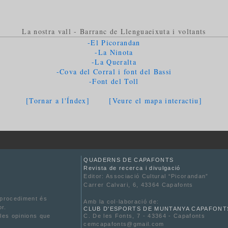
La nostra vall - Barranc de Llenguaeixuta i voltants
-El Picorandan
-La Ninota
-La Queralta
-Cova del Corral i font del Bassi
-Font del Toll
[Tornar a l'Índex]
[Veure el mapa interactiu]