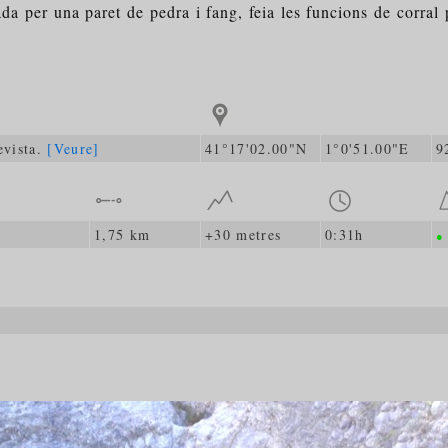
per una paret de pedra i fang, feia les funcions de corral p
evista.
[Veure]
41°17'02.00"N
1°0'51.00"E
9
1,75 km
+30 metres
0:31h
●