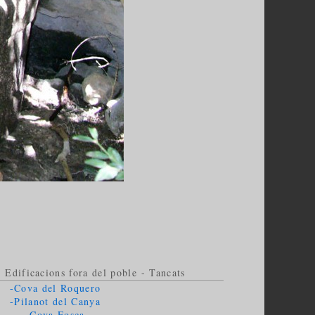
- Edificacions fora del poble - Tancats
-Cova del Roquero
-Pilanot del Canya
-Cova Fosca