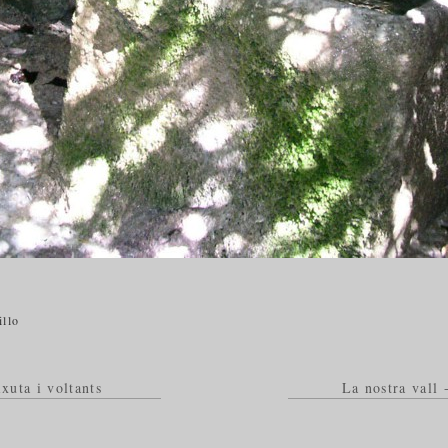
illo
xuta i voltants
La nostra vall 