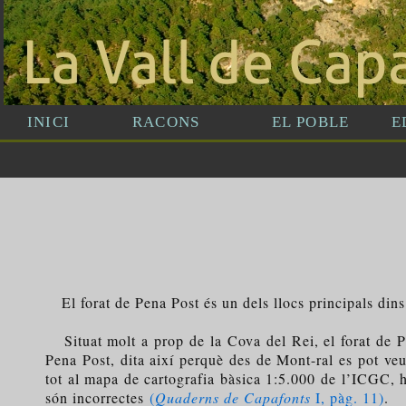
El forat de Pena Post és un dels llocs principals dins 
Situat molt a prop de la Cova del Rei, el forat de Pe
Pena Post, dita així perquè des de Mont-ral es pot veur
tot al mapa de cartografia bàsica 1:5.000 de l’ICGC, h
són incorrectes
(
Quaderns de Capafonts
I, pàg. 11)
.