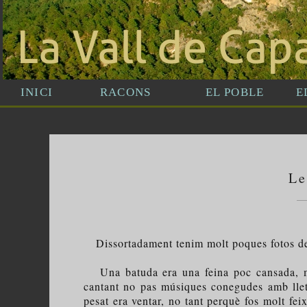
Le
Dissortadament tenim molt poques fotos de 
Una batuda era una feina poc cansada, més a
cantant no pas músiques conegudes amb lletr
pesat era ventar, no tant perquè fos molt feix