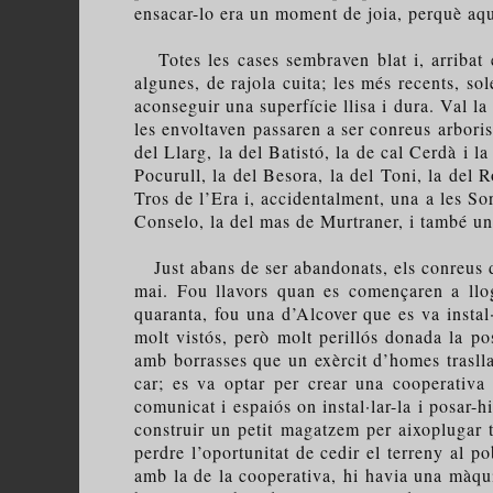
ensacar-lo era un moment de joia, perquè aqu
Totes les cases sembraven blat i, arribat e
algunes, de rajola cuita; les més recents, sol
aconseguir una superfície llisa i dura. Val l
les envoltaven passaren a ser conreus arboris
del Llarg, la del Batistó, la de cal Cerdà i la
Pocurull, la del Besora, la del Toni, la del 
Tros de l’Era i, accidentalment, una a les Sor
Conselo, la del mas de Murtraner, i també una
Just abans de ser abandonats, els conreus de 
mai. Fou llavors quan es començaren a llo
quaranta, fou una d’Alcover que es va instal
molt vistós, però molt perillós donada la pos
amb borrasses que un exèrcit d’homes traslla
car; es va optar per crear una cooperativ
comunicat i espaiós on instal·lar-la i posar-hi
construir un petit magatzem per aixoplugar t
perdre l’oportunitat de cedir el terreny al 
amb la de la cooperativa, hi havia una màqu