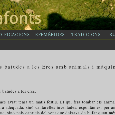
s batudes a les Eres amb animals i màqui
batudes a les eres.
viat tenia un matís festiu. El qui feia tombar els animals 
a adequada, sinó cantarelles inventades, espontànies, per a
uc, sinó pels capricis del vent que deixava de bufar quan més f