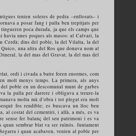
tigues tenien soleres de pedra –enllosats– i
tornava a posar fang i palla ben trepitjats per
es tingueren poca durada, ja que els camps que
hi havia unes poques als masos: al Calvari, la
on Cerdà; dins del poble, la del Vilalta, la del
del Quico, una altra del Ros que donava nom al
 Dineral, la del mas del Gravat, la del mas del
blat, ordi i civada a batre foren enormes, com
 en molt menys temps. La primera, als anys
cim del poble en un descomunal munt de garbes
va la palla per darrere i obligava a treure-la
emanava molta mà d’obra i tot plegat era molt
erquè fos rendible; es buscava un lloc ben
a, al costat del cementiri, i allà, a més, es va
re sense fer balanç del seu patrimoni i es va
ns quan sembrar blat va ser ruïnós. Juntament
Segarra i quan acabaven, venien al poble per