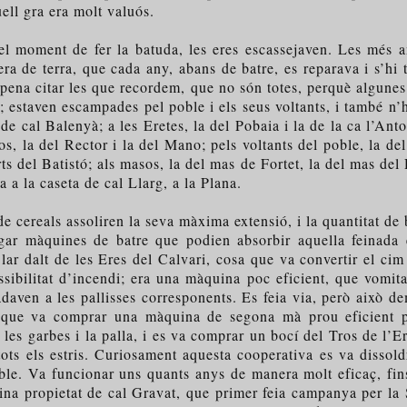
ell gra era molt valuós.
l moment de fer la batuda, les eres escassejaven. Les més an
era de terra, que cada any, abans de batre, es reparava i s’hi 
a pena citar les que recordem, que no són totes, perquè algun
; estaven escampades pel poble i els seus voltants, i també n’
 de cal Balenyà; a les Eretes, la del Pobaia i la de la ca l’Ant
Ros, la del Rector i la del Mano; pels voltants del poble, la 
ts del Batistó; als masos, la del mas de Fortet, la del mas del
 a la caseta de cal Llarg, a la Plana.
cereals assoliren la seva màxima extensió, i la quantitat de 
gar màquines de batre que podien absorbir aquella feinada
·lar dalt de les Eres del Calvari, cosa que va convertir el 
sibilitat d’incendi; era una màquina poc eficient, que vomita
daven a les pallisses corresponents. Es feia via, però això d
a que va comprar una màquina de segona mà prou eficient p
 les garbes i la palla, i es va comprar un bocí del Tros de l’Er
ots els estris. Curiosament aquesta cooperativa es va dissold
poble. Va funcionar uns quants anys de manera molt eficaç, fi
ina propietat de cal Gravat, que primer feia campanya per la 