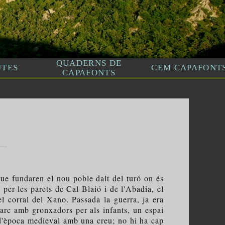
que fundaren el nou poble dalt del turó on és
per les parets de Cal Blaió i de l'Abadia, el
l corral del Xano. Passada la guerra, ja era
parc amb gronxadors per als infants, un espai
 d'època medieval amb una creu; no hi ha cap