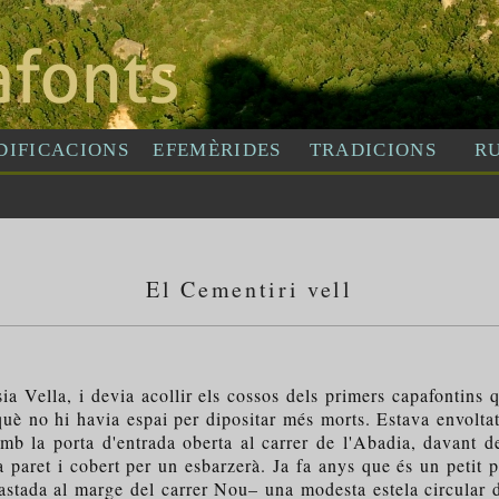
El Cementiri vell
ia Vella, i devia acollir els cossos dels primers capafontins 
uè no hi havia espai per dipositar més morts. Estava envoltat 
b la porta d'entrada oberta al carrer de l'Abadia, davant de
a paret i cobert per un esbarzerà. Ja fa anys que és un petit 
astada al marge del carrer Nou– una modesta estela circular