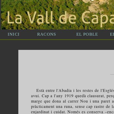
Està entre l'Abadia i les restes de l'Esglés
avui. Cap a l'any 1919 quedà clausurat, perq
marge que dona al carrer Nou i una paret am
pràcticament una runa, sense cap rastre de l
enjardinat i cuidat. Només es conserva –enc