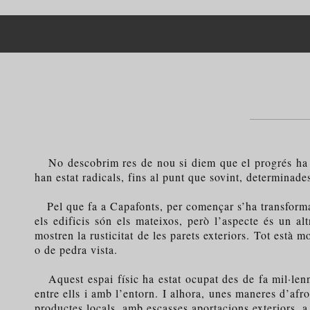
No descobrim res de nou si diem que el progrés ha de
han estat radicals, fins al punt que sovint, determinad
Pel que fa a Capafonts, per començar s’ha transformat s
els edificis són els mateixos, però l’aspecte és un al
mostren la rusticitat de les parets exteriors. Tot està
o de pedra vista.
Aquest espai físic ha estat ocupat des de fa mil·lenn
entre ells i amb l’entorn. I alhora, unes maneres d’af
productes locals, amb escasses aportacions exteriors, a