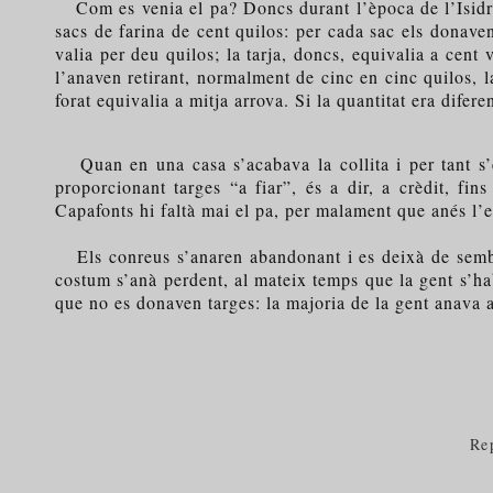
Com es venia el pa? Doncs durant l’època de l’Isidro 
sacs de farina de cent quilos: per cada sac els donav
valia per deu quilos; la tarja, doncs, equivalia a cent 
l’anaven retirant, normalment de cinc en cinc quilos, la
forat equivalia a mitja arrova. Si la quantitat era difer
Quan en una casa s’acabava la collita i per tant s’e
proporcionant targes “a fiar”, és a dir, a crèdit, fi
Capafonts hi faltà mai el pa, per malament que anés l’
Els conreus s’anaren abandonant i es deixà de sembra
costum s’anà perdent, al mateix temps que la gent s’ha
que no es donaven targes: la majoria de la gent anava a
Re