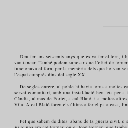
Deu fer uns set-cents anys que es va fer el forn, i h
van tancar. També podem suposar que l’ofici de forner
funcionava el forn, per la memòria dels que ho van veur
l’espai comprés dins del segle XX.
De segles enrere, al poble hi havia forns a moltes case
servei comunitari, amb una instal·lació ben feta per a 
Càndia, al mas de Fortet, a cal Blaió, i a moltes altre
Vila. A cal Blaió foren els últims a fer el pa a casa, f
Pel que sabem de dites, abans de la guerra civil, o si
Vila; una era cal Forner, on el Joan Forner -que també 