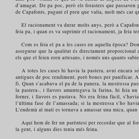
d’amagat. De pa poc, però els forasters que passaven 
de Capafonts, pagant el preu que valia, molt més car
El racionament va durar molts anys, però a Capafonts
feia pa, i quan es va suprimir el racionament, ja feia 
Com es feia el pa a les cases en aquella època? Doncs
assegurar que la qualitat és directament proporcional a
els que el feien eren artesans, i només uns quants sabien
A totes les cases hi havia la pastera, avui encara se’
antigues de poc rendiment, però bones per panificar. A 
fi. Quan s’acabava el pa de la panera, la mestressa pas
la pastera-, i llavors amuntegava la farina, hi feia un
forner, i llavors es pastava. No era feina fàcil, s’hav
l’última fase de l’amassada; si la mestressa s’ho havi
L’endemà al matí es tornava a amassar una mica, quan la
Aquí hem de fer un parèntesi per recordar que al forn 
la gent, i alguns dies tenia més feina.