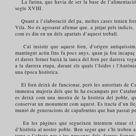
La farina, que havia de ser la base de l’alimentació d
segle XVIII.
Quant a l’elaboració del pa, moltes cases tenien forn 
Vila. No és agosarat afirmar que, a jutjar pels indicis,
com es diu en un dels apartats d’aquest treball.
Cal insistir que aquest forn, d’origen antiquíssim, 
mantingut actiu fins fa pocs anys, quan ja fou incapaç 
el darrer forner baixà la tanca del forn per darrera ve
a la darrera etapa, durant els quals l’Isidro i l’Antòn
una època històrica.
El forn deixà de funcionar, però les autoritats de Ca
immensa majoria dels que hi ha escampats per Catalunya
es deixà com una mostra de la història del poble, qu
conservar un monument com aquest. Es tracta d’un llega
munió de generacions de capafontins que han passat pe
En les pàgines que segueixen intentem situar el lect
d’història al nostre poble. Ben segur que s’hi troben 
tema o l’afecte per a les persones dels darrers forners.