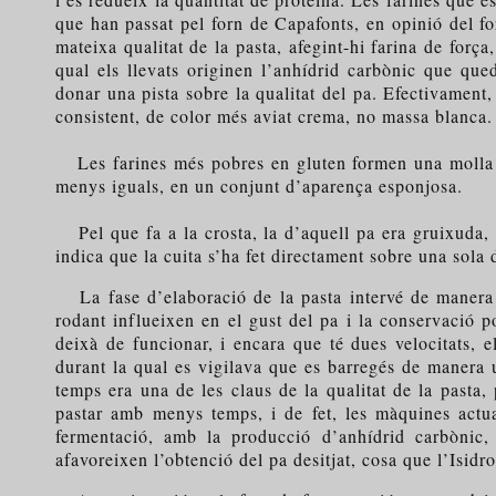
que han passat pel forn de Capafonts, en opinió del fo
mateixa qualitat de la pasta, afegint-hi farina de força
qual els llevats originen l’anhídrid carbònic que que
donar una pista sobre la qualitat del pa. Efectivament,
consistent, de color més aviat crema, no massa blanca.
Les farines més pobres en gluten formen una molla un
menys iguals, en un conjunt d’aparença esponjosa.
Pel que fa a la crosta, la d’aquell pa era gruixuda, u
indica que la cuita s’ha fet directament sobre una sola d
La fase d’elaboració de la pasta intervé de manera f
rodant influeixen en el gust del pa i la conservació
deixà de funcionar, i encara que té dues velocitats, 
durant la qual es vigilava que es barregés de manera 
temps era una de les claus de la qualitat de la pasta
pastar amb menys temps, i de fet, les màquines actua
fermentació, amb la producció d’anhídrid carbònic, 
afavoreixen l’obtenció del pa desitjat, cosa que l’Isidr