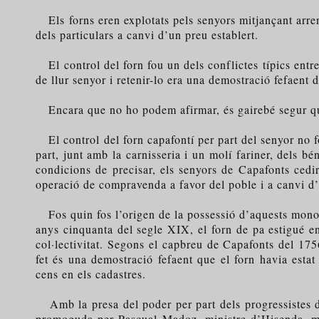
Els forns eren explotats pels senyors mitjançant arren
dels particulars a canvi d’un preu establert.
El control del forn fou un dels conflictes típics entre 
de llur senyor i retenir-lo era una demostració fefaent 
Encara que no ho podem afirmar, és gairebé segur que 
El control del forn capafontí per part del senyor no f
part, junt amb la carnisseria i un molí fariner, dels b
condicions de precisar, els senyors de Capafonts cedi
operació de compravenda a favor del poble i a canvi d
Fos quin fos l’origen de la possessió d’aquests monopo
anys cinquanta del segle XIX, el forn de pa estigué e
col·lectivitat. Segons el capbreu de Capafonts del 17
fet és una demostració fefaent que el forn havia estat
cens en els cadastres.
Amb la presa del poder per part dels progressistes dur
promoguda per Pascual Madoz, ministre d’Hisenda, mitj