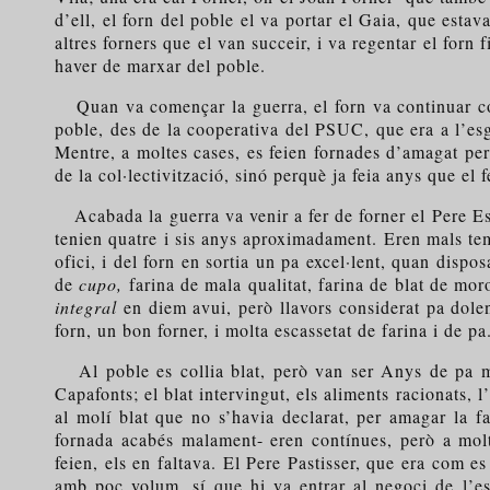
d’ell, el forn del poble el va portar el Gaia, que est
altres forners que el van succeir, i va regentar el forn
haver de marxar del poble.
Quan va començar la guerra, el forn va continuar com s
poble, des de la cooperativa del PSUC, que era a l’esglé
Mentre, a moltes cases, es feien fornades d’amagat per
de la col·lectivització, sinó perquè ja feia anys que el
Acabada la guerra va venir a fer de forner el Pere Espa
tenien quatre i sis anys aproximadament. Eren mals te
ofici, i del forn en sortia un pa excel·lent, quan disp
de
cupo,
farina de mala qualitat, farina de blat de mor
integral
en diem avui, però llavors considerat pa dole
forn, un bon forner, i molta escassetat de farina i de pa
Al poble es collia blat, però van ser Anys de pa mo
Capafonts; el blat intervingut, els aliments racionats, 
al molí blat que no s’havia declarat, per amagar la fa
fornada acabés malament- eren contínues, però a molt
feien, els en faltava. El Pere Pastisser, que era com e
amb poc volum, sí que hi va entrar al negoci de l’es