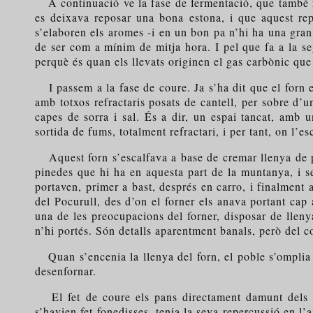
A continuació ve la fase de fermentació, que també re
es deixava reposar una bona estona, i que aquest rep
s’elaboren els aromes -i en un bon pa n’hi ha una gran
de ser com a mínim de mitja hora. I pel que fa a la s
perquè és quan els llevats originen el gas carbònic que 
I passem a la fase de coure. Ja s’ha dit que el forn 
amb totxos refractaris posats de cantell, per sobre d’u
capes de sorra i sal. És a dir, un espai tancat, amb u
sortida de fums, totalment refractari, i per tant, on l’e
Aquest forn s’escalfava a base de cremar llenya de pi
pinedes que hi ha en aquesta part de la muntanya, i s
portaven, primer a bast, després en carro, i finalment a
del Pocurull, des d’on el forner els anava portant cap
una de les preocupacions del forner, disposar de llen
n’hi portés. Són detalls aparentment banals, però del co
Quan s’encenia la llenya del forn, el poble s’omplia d
desenfornar.
El fet de coure els pans directament damunt dels ref
s’havien fet fonedisses, tenia la seva repercussió en l’