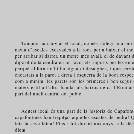
Tampoc ha canviat el local, només s’afegí una porta n
mena d’escales excavades a la roca per a baixar el metr
per arribar al darrer, un metre més avall, el de davant 
dipòsit de la cendra en un racó, els suports per les eine
perquè al forn no hi ha aigua ni desaigües, i que servi
encastats a la paret a dreta i esquerra de la boca respe
com a mínim, les parets són les primeres i ben segur q
mateix estil a l’altra banda, als baixos de ca l’Ermit
part del nucli central del poble.
Aquest local és una part de la història de Capafonts.
capafontines han trepitjat aquelles escales de pedra! 
feia la seva feina! Fins i tot durant uns anys, a la d
diem.