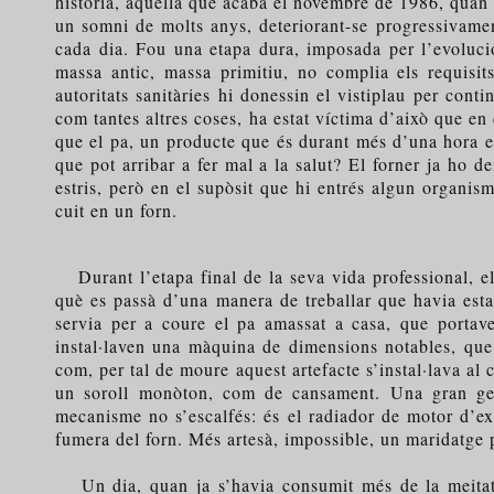
història, aquella que acabà el novembre de 1986, quan e
un somni de molts anys, deteriorant-se progressivamen
cada dia. Fou una etapa dura, imposada per l’evolució
massa antic, massa primitiu, no complia els requisits
autoritats sanitàries hi donessin el vistiplau per cont
com tantes altres coses, ha estat víctima d’això que en
que el pa, un producte que és durant més d’una hora e
que pot arribar a fer mal a la salut? El forner ja ho de
estris, però en el supòsit que hi entrés algun organi
cuit en un forn.
Durant l’etapa final de la seva vida professional, e
què es passà d’una manera de treballar que havia esta
servia per a coure el pa amassat a casa, que portav
instal·laven una màquina de dimensions notables, que 
com, per tal de moure aquest artefacte s’instal·lava al 
un soroll monòton, com de cansament. Una gran gerra
mecanisme no s’escalfés: és el radiador de motor d’ex
fumera del forn. Més artesà, impossible, un maridatge pe
Un dia, quan ja s’havia consumit més de la meitat de