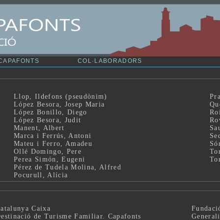
Llop, Ildefons (pseudònim)
Pr
López Besora, Josep Maria
Qu
López Bonillo, Diego
Ro
López Besora, Judit
Ro
Manent, Albert
Sa
Marca i Ferrús, Antoni
Se
Mateu i Ferro, Amadeu
Só
Ollé Domingo, Pere
Tor
Perea Simón, Eugeni
To
Pérez de Tudela Molina, Alfred
Pocurull, Alícia
atalunya Caixa
Fundaci
estinació de Turisme Familiar. Capafonts
Generali