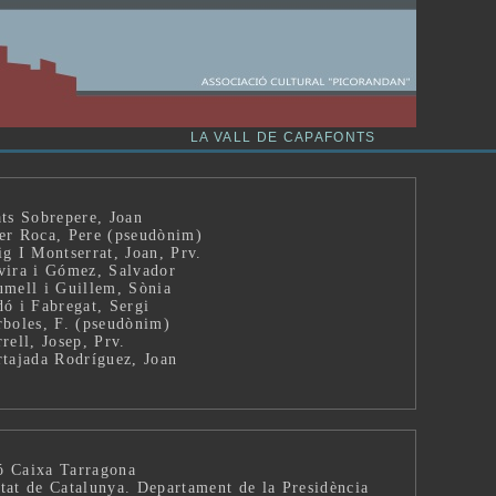
ats Sobrepere, Joan
er Roca, Pere (pseudònim)
ig I Montserrat, Joan, Prv.
vira i Gómez, Salvador
umell i Guillem, Sònia
dó i Fabregat, Sergi
rboles, F. (pseudònim)
rell, Josep, Prv.
rtajada Rodríguez, Joan
ó Caixa Tarragona
tat de Catalunya. Departament de la Presidència