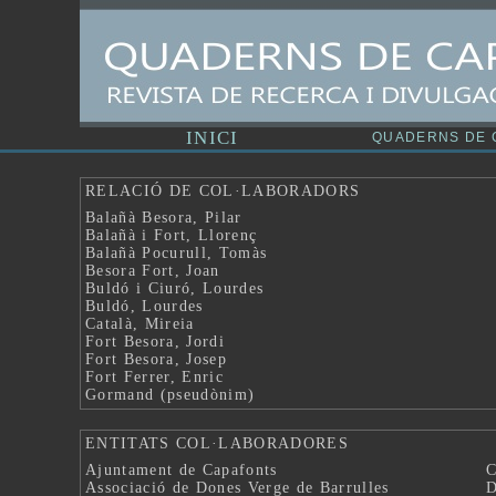
RELACIÓ DE COL·LABORADORS
Balañà Besora, Pilar
Balañà i Fort, Llorenç
Balañà Pocurull, Tomàs
Besora Fort, Joan
Buldó i Ciuró, Lourdes
Buldó, Lourdes
Català, Mireia
Fort Besora, Jordi
Fort Besora, Josep
Fort Ferrer, Enric
Gormand (pseudònim)
ENTITATS COL·LABORADORES
Ajuntament de Capafonts
C
Associació de Dones Verge de Barrulles
D