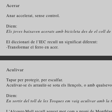
Acerar
Anar accelerat, sense control.
Diem:
Els joves baixaven acerats amb bicicleta des de el coll de
El diccionari de l’IEC recull un significat diferent:
-Transformar el ferro en acer.
Aculivar
Tapar per protegir, per escalfar.
Aculivar-se és arraulir-se sota els llençols, o amb qualsevo
Diem:
En sortir del toll de les Tosques em vaig aculivar amb la t
L'Alcover-Moll recull aquest mot com a propi de Montblanc 