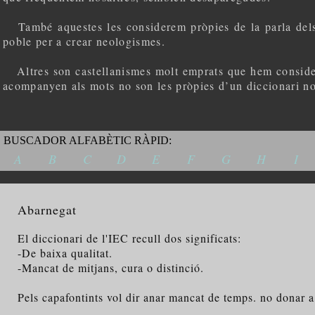
També aquestes les considerem pròpies de la parla dels cap
poble per a crear neologismes.
Altres son castellanismes molt emprats que hem considerat
acompanyen als mots no son les pròpies d’un diccionari nor
BUSCADOR ALFABÈTIC RÀPID:
A
B
C
D
E
F
G
H
I
Abarnegat
El diccionari de l'IEC recull dos significats:
-De baixa qualitat.
-Mancat de mitjans, cura o distinció.
Pels capafontints vol dir anar mancat de temps. no donar a 