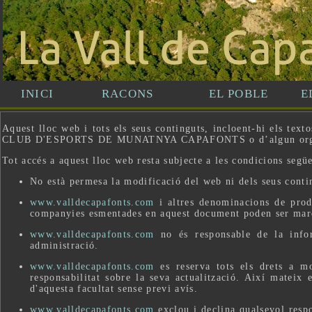
Aquest lloc web i tots els seus continguts, incloent-hi els 
CLUB D'ESPORTS DE MUNATNYA CAPAFONTS o d’algun organisme 
Tot accés a aquest lloc web resta subjecte a les condicions següe
No està permesa la modificació del web ni dels seus conti
www.valldecapafonts.com
i altres denominacions de produ
companyies esmentades en aquest document poden ser marqu
www.valldecapafonts.com
no és responsable de la infor
administració.
www.valldecapafonts.com
es reserva tots els drets a mo
responsabilitat sobre la seva actualització. Així mateix 
d'aquesta facultat sense previ avís.
www.valldecapafonts.com
exclou i declina qualsevol respo